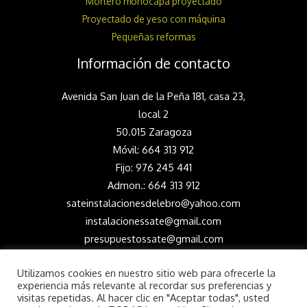
Mortero monocapa proyectado
Proyectado de yeso con máquina
Pequeñas reformas
Información de contacto
Avenida San Juan de la Peña 181, casa 23,
local 2
50.015 Zaragoza
Móvil:
664 313 912
Fijo: 976 245 441
Admon.: 664 313 912
sateinstalacionesdelebro@yahoo.com
instalacionessate@gmail.com
presupuestossate@gmail.com
Horario de oficina: De 09:00 a 13:00 y de
Utilizamos cookies en nuestro sitio web para ofrecerle la
16:00 a 20:00 (De lunes a sábado)
experiencia más relevante al recordar sus preferencias y
visitas repetidas. Al hacer clic en "Aceptar todas", usted