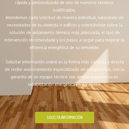
rápida y personalizada de uno de nuestros técnicos
cualificados.
Atendemos cada solicitud de manera individual, valorando las
necesidades de su vivienda o edificio y orientándole sobre la
solución de aislamiento térmico más adecuada, el tipo de
intervención recomendada y los pasos a seguir para mejorar la
eficiencia energética de su inmueble.
Solicitar información online es la forma más cómoda y directa
de recibir asesoramiento especializado sin compromiso, con la
garantía de un equipo técnico con amplia experiencia en
rehabilitación energética en Zaragoza.
SOLICITA INFORMACIÓN