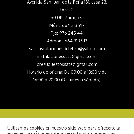
Avenida San Juan de la Peña 181, casa 23,
local 2
50.015 Zaragoza
Móvil:
664 313 912
Fijo: 976 245 441
Admon.: 664 313 912
sateinstalacionesdelebro@yahoo.com
instalacionessate@gmail.com
presupuestossate@gmail.com
Horario de oficina: De 09:00 a 13:00 y de
16:00 a 20:00 (De lunes a sábado)
Copyright © 2026 Rehabilitacion energetica
Utilizamos cookies en nuestro sitio web para ofrecerle la
Aviso Legal
experiencia más relevante al recordar sus preferencias y